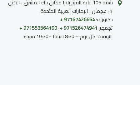
شقة 106 بناية الفرح بلازا مقابل بنك المشرق ، النخيل
1 ، عجمان ، الإمارات العربية المتحدة.
دكتوراه:
97167426664 +
تجمهر:
971526474941 +
,
971553564190 +
التوقيت: كل يوم – 8:30 صباحا –10:30 مساء