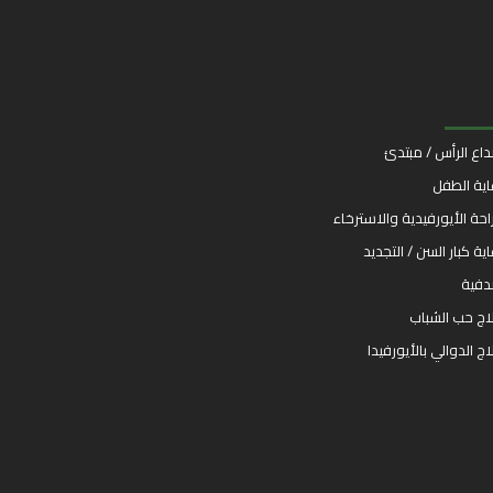
اع الرأس / مبتدئ
اية الطفل
راحة الأيورفيدية والاسترخاء
اية كبار السن / التجديد
فية
اج حب الشباب
اج الدوالي بالأيورفيدا