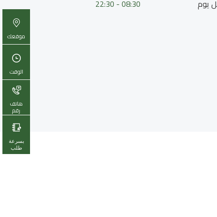
 يوم
08:30 - 22:30
موقعك
الوقت
هاتف
رقم
بسرعة
طلب