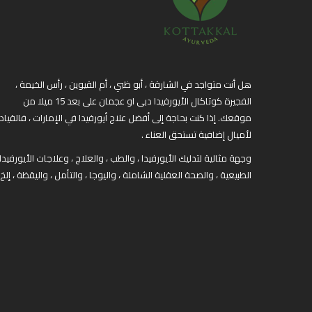
هل أنت متواجد في الشارقة ، أبو ظبي ، أم القيوين ، رأس الخيمة ،
الفجيرة كوتاكال الأيورفيدا دبى او عجمان على بعد 15 ميلا من
موقعك. إذا كنت بحاجة إلى أفضل علاج أيورفيدا في الإمارات ، فالقياد
لأميال إضافية تستحق العناء .
وجهة مثالية لتدليك الأيورفيدا ، والطب ، والعلاج ، وعلاجات الأيورفيدا
الطبيعية ، والصحة العقلية الشاملة ، واليوجا ، والتأمل ، واليقظة ، إلخ