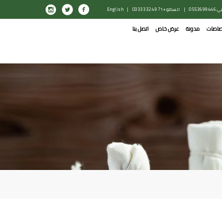
0553699446
|
السطو: +971 4 332 0333
|
English
صاصات
مدونة
عرض خاص
اتصل بنا