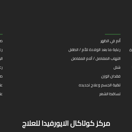
ألم في الظهر
صد
رعاية ما بعد الولادة للأم / الطفل
رع
ة
التهاب المفاصل / آلام المفاصل
ال
شلل
رع
فقدان الوزن
صد
تنقية الجسم وعلاج تجديده
عل
تساقط الشعر
عل
مركز كوتاكال الايورفيدا للعلاج