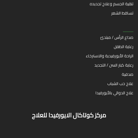
تنقية الجسم وعلاج تجديده
تساقط الشعر
صداع الرأس / مبتدئ
رعاية الطفل
الراحة الأيورفيدية والاسترخاء
رعاية كبار السن / التجديد
صدفية
علاج حب الشباب
علاج الدوالي بالأيورفيدا
مركز كوتاكال الايورفيدا للعلاج