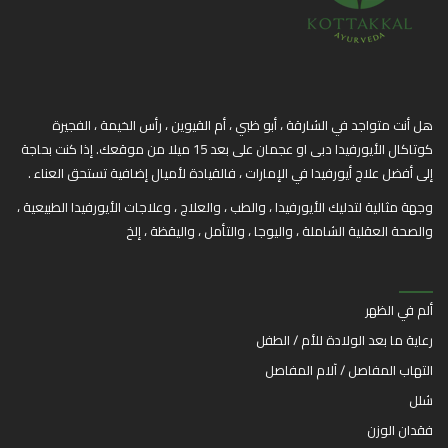
هل أنت متواجد في الشارقة ، أبو ظبي ، أم القيوين ، رأس الخيمة ، الفجيرة
كوتاكال الأيورفيدا دبى او عجمان على بعد 15 ميلا من موقعك. إذا كنت بحاجة
إلى أفضل علاج أيورفيدا في الإمارات ، فالقيادة لأميال إضافية تستحق العناء .
وجهة مثالية لتدليك الأيورفيدا ، والطب ، والعلاج ، وعلاجات الأيورفيدا الطبيعية ،
والصحة العقلية الشاملة ، واليوجا ، والتأمل ، واليقظة ، إلخ
ألم في الظهر
رعاية ما بعد الولادة للأم / الطفل
التهاب المفاصل / آلام المفاصل
شلل
فقدان الوزن