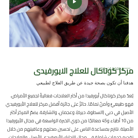
مركز كوتاكال للعلاج الايورفيدى
معلومات عنا
هدفنا أن تكون بصحة جيدة عن طريق العلاج لطبيعي
يُعدّ مركز كوتاكال أيورفيدا من أكثر العلاجات فعاليةً لجميع الأمراض،
فهو طبيعيٌّ وآمنٌ تمامًا. حائزٌ على جائزة أفضل مركز للعلاج الأيورفيدي
الأصيل في دبي (السطوة، ديرة)، وعجمان، والشارقة. يضمّ المركز أكثر
من 10 أطباء و45 معالجًا من ذوي الخبرة الواسعة في مجال الأيورفيدا
الأصيلة. نلتزم بمساعدة الناس على تحسين صحتهم وعافيتهم من خلال
تقديم خدمات شاملة في مجال التدليك الأيورفيدي الأصيل، والعلاجات،