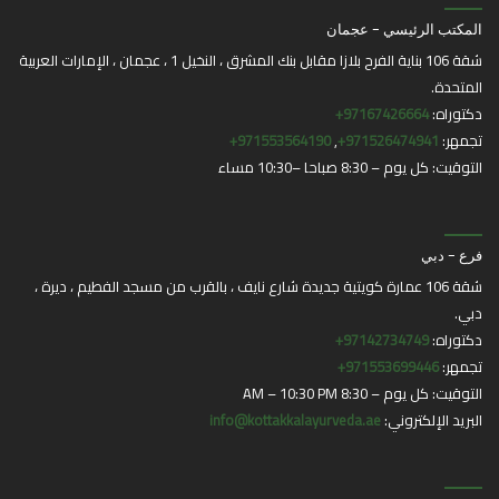
المكتب الرئيسي - عجمان
شقة 106 بناية الفرح بلازا مقابل بنك المشرق ، النخيل 1 ، عجمان ، الإمارات العربية
المتحدة.
دكتوراه:
97167426664+
تجمهر:
971526474941+
,
971553564190+
التوقيت: كل يوم – 8:30 صباحا –10:30 مساء
فرع - دبي
شقة 106 عمارة كويتية جديدة شارع نايف ، بالقرب من مسجد الفطيم ، ديرة ،
دبي.
دكتوراه:
97142734749+
تجمهر:
971553699446+
التوقيت: كل يوم – 8:30 AM – 10:30 PM
البريد الإلكتروني:
info@kottakkalayurveda.ae