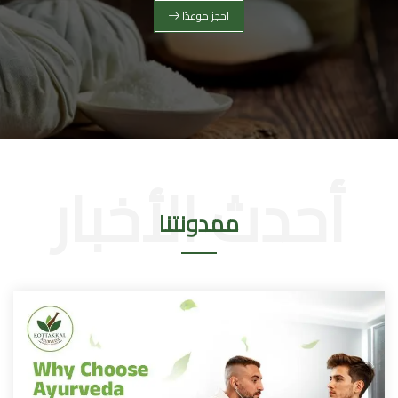
احجز موعدًا
ممدونتنا