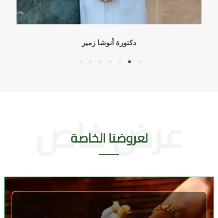
دكتورة أنوشا زمير
7
6
5
4
3
2
1
لعروضنا الخاصة