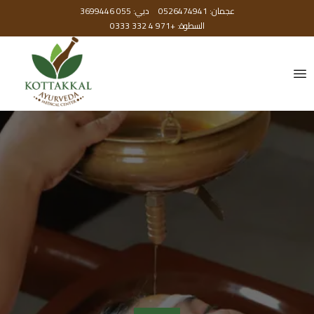
عجمان: 0526474941
دبي: 055 3699446
السطوة: +971 4 332 0333