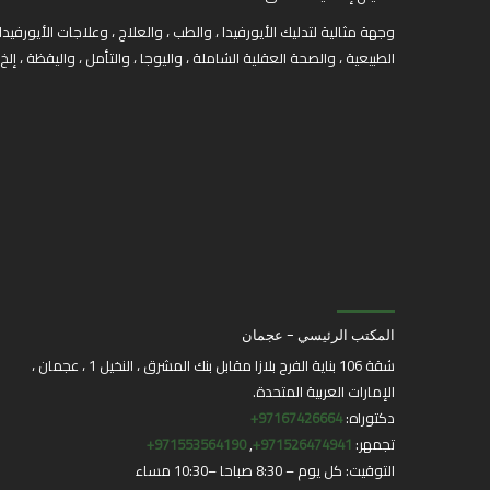
وجهة مثالية لتدليك الأيورفيدا ، والطب ، والعلاج ، وعلاجات الأيورفيدا
الطبيعية ، والصحة العقلية الشاملة ، واليوجا ، والتأمل ، واليقظة ، إلخ
المكتب الرئيسي - عجمان
شقة 106 بناية الفرح بلازا مقابل بنك المشرق ، النخيل 1 ، عجمان ،
الإمارات العربية المتحدة.
دكتوراه:
97167426664+
تجمهر:
971526474941+
,
971553564190+
التوقيت: كل يوم – 8:30 صباحا –10:30 مساء