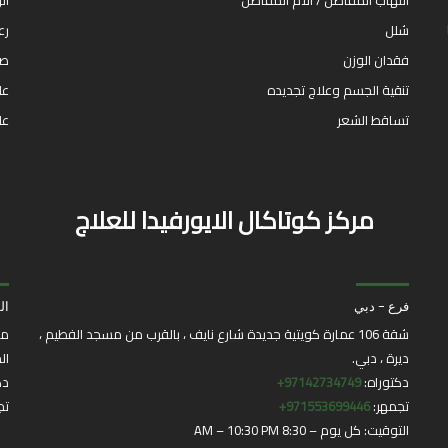
التهاب المفاصل / آلام المفاصل
ال
شلل
رع
فقدان الوزن
صد
تنقية الجسم وعلاج تجديده
عل
تساقط الشعر
عل
مركز كوتاكال الايورفيدا للعلاج
فرع - دبي
ال
شقة 106 عمارة كويتية جديدة شارع نايف ، بالقرب من مسجد الفطيم ،
مر
ديرة ، دبي.
ال
دكتوراه:
97142734749+
دك
تجمهر:
971553699446+
تج
التوقيت: كل يوم – 8:30 AM – 10:30 PM