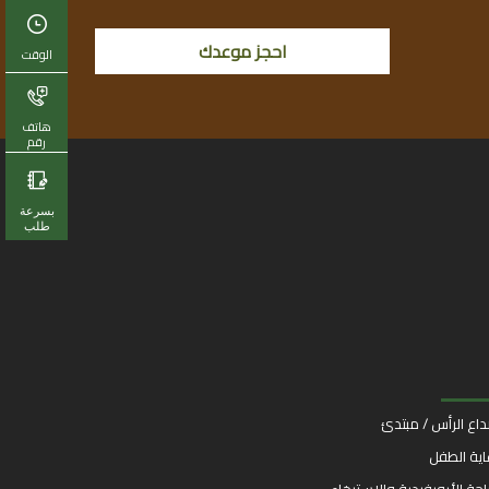
احجز موعدك
الوقت
هاتف
رقم
بسرعة
طلب
اع الرأس / مبتدئ
اية الطفل