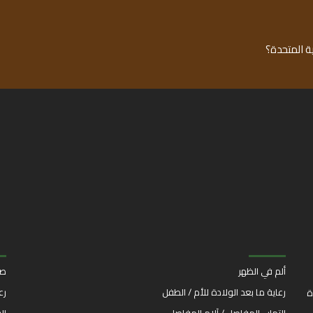
ة المتحدة؟
ألم في الظهر
صد
رعاية ما بعد الولادة للأم / الطفل
رع
ة