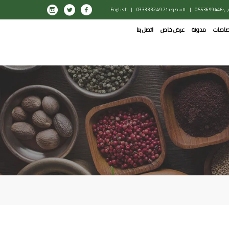
0553699446
|
السطو: +971 4 332 0333
|
English
صاصات
مدونة
عرض خاص
اتصل بنا