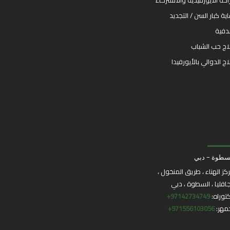
راحة الأيورفيدية والاسترخاء
اية كبار السن / التجديد
فية
اج حب الشباب
اج الدوالي بالأيورفيدا
سطوة - دبي
كز الهناء ، طريق المنخول ،
جافليا ، السطوة ، دبي
توراه:
97142734749+
مهر:
971556103056+