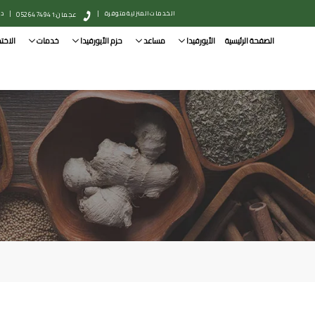
الخدمات المنزلية متوفرة
|
|
دبي: 
عجمان: 0526474941
الصفحة الرئيسية
الأيورفيدا
مساعد
حزم الأيورفيدا
خدمات
الاخت