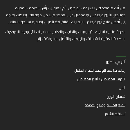
هل أنت متواجد في الشارقة ، أبو ظبي ، أم القيوين ، رأس الخيمة ، الفجيرة
كوتاكال الأيورفيدا دبى او عجمان على بعد 15 ميلا من موقعك. إذا كنت بحاجة
إلى أفضل علاج أيورفيدا في الإمارات ، فالقيادة لأميال إضافية تستحق العناء .
وجهة مثالية لتدليك الأيورفيدا ، والطب ، والعلاج ، وعلاجات الأيورفيدا الطبيعية ،
والصحة العقلية الشاملة ، واليوجا ، والتأمل ، واليقظة ، إلخ
ألم في الظهر
رعاية ما بعد الولادة للأم / الطفل
التهاب المفاصل / آلام المفاصل
شلل
فقدان الوزن
تنقية الجسم وعلاج تجديده
تساقط الشعر