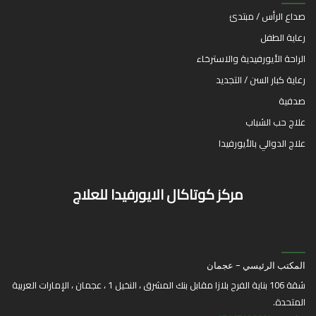
صداع الرأس / مبتدئ
رعاية الطفل
الراحة الأيورفيدية والاسترخاء
رعاية كبار السن / التجديد
صدفية
علاج حب الشباب
علاج الدوالي بالأيورفيدا
مركز كوتاكال الايورفيدا للعلاج
المكتب الرئيسي - عجمان
شقة 106 بناية الفرح بلازا مقابل بنك المشرق ، النخيل 1 ، عجمان ، الإمارات العربية
المتحدة.