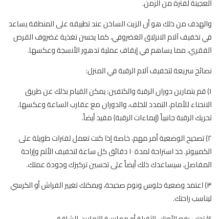
العجينة لفترة من الزمن.
والهدف من ذلك هو أن الزيت الساخن عند تطبيقه على المنطقة يساعد
في تخفيف آلام الانزلاق الغضروفي، كما يحسن تغذية غضروف القرص
الفقري، مما يساهم في إيقاف عملية تدهور الأنسجة وعكسها.
نصائح سريعة لتخفيف آلام الرقبة في المنزل:
١) قم بتمارين دوران الرقبة والكتفين: يمكن القيام بذلك عن طريق
الانحناء للأمام، التمدد للخلف، والدوران مع عقارب الساعة وعكسها.
تحريك الرقبة جانبياً (إيماءات الرقبة) مفيد أيضاً.
٢) تصحيح الوضعية أمر مهم، خاصة إذا كنت تعمل لفترات طويلة على
الكمبيوتر. خذ استراحة لمدة ١٠ دقائق كل ساعة لتخفيف الألم وإراحة
المفاصل. سيساعدك ذلك أيضاً على تحسين تركيزك وجودة عملك.
٣) اعتمد وضعية جلوس ونوم صحيحة، ويمكنك تغيير الفراش أو الكرسي
ليناسب راحتك.
٤) تجنب رفع الأوزان الثقيلة أو ممارسة التمارين الشاقة.