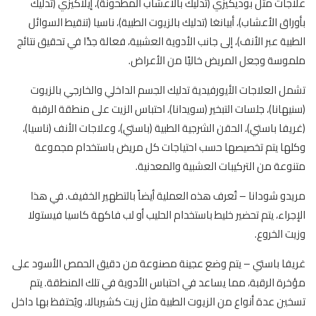
علاجات مثل بوديكيزي (تدليك بالأعشاب المطحونة)، إيلاكيزي (تدليك
بأوراق الأعشاب)، أبيانغا (تدليك بالزيوت الطبية)، ناسيا (تنقيط السوائل
الطبية عبر الأنف)، إلى جانب الأدوية العشبية، فعالة جدًا في تحقيق نتائج
ملموسة وجعل المريض خاليًا من الأعراض.
تشمل العلاجات الأيورفيدية تدليك الجسم الداخلي والخارجي بالزيوت
(سنيهانا)، جلسات التبخير (سويدانا)، احتباس الزيت على منطقة الرقبة
(غريفا باستي)، الحقن الشرجية الطبية (باستي)، وعلاجات الأنف (ناسيا)،
وكلها يتم تخصيصها حسب احتياجات كل مريض باستخدام مجموعة
متنوعة من التركيبات العشبية والمعدنية.
مريدو شودانا – تُعرف هذه العملية أيضاً بالتطهير الخفيف. في هذا
الإجراء، يتم تحضير خليط باستخدام الحليب أو لب فاكهة كاسيا فيستولا
وزيت الخروع.
غريفا باستي – يتم وضع عجينة مصنوعة من دقيق الحمص الأسود على
مؤخرة الرقبة، مما يساعد في احتباس الأدوية في تلك المنطقة. يتم
تسخين عدة أنواع من الزيوت الطبية مثل زيت كشيربالا، ويُحتفظ بها داخل