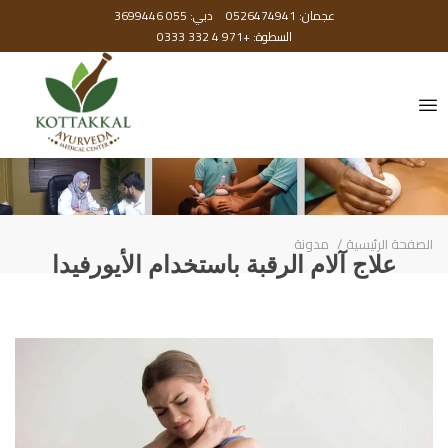
عجمان: 0526474941
دبي: 055 3699446
السطوة: +971 4 332 0333
الصفحة الرئيسية
مدونة
علاج آلام الرقبة باستخدام الأيورفيدا