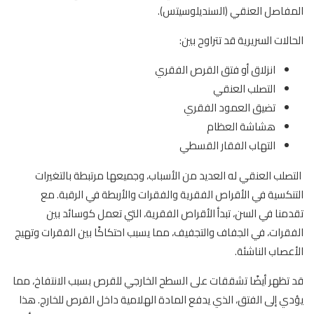
المفاصل العنقي (السنديلوسيتس).
الحالات السريرية قد تتراوح بين:
انزلاق أو فتق القرص الفقري
التصلب العنقي
تضيق العمود الفقري
هشاشة العظام
التهاب الفقار القسطي
التصلب العنقي له العديد من الأسباب، وجميعها مرتبطة بالتغيرات
التنكسية في الأقراص الفقرية والفقرات والأربطة في الرقبة. مع
تقدمنا في السن، تبدأ الأقراص الفقرية، التي تعمل كوسائد بين
الفقرات، في الجفاف والتجفيف، مما يسبب احتكاكًا بين الفقرات وتهيج
الأعصاب الناشئة.
قد تظهر أيضًا تشققات على السطح الخارجي للقرص بسبب الانتفاخ، مما
يؤدي إلى الفتق، الذي يدفع المادة الهلامية داخل القرص للخارج. هذا