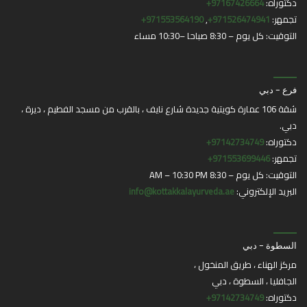
دكتوراه:
97167426664+
تجمهر:
971526474941+
,
971553564190+
التوقيت: كل يوم – 8:30 صباحا –10:30 مساء
فرع - دبي
شقة 106 عمارة كويتية جديدة شارع نايف ، بالقرب من مسجد الفطيم ، ديرة ،
دبي.
دكتوراه:
97142734749+
تجمهر:
971553699446+
التوقيت: كل يوم – 8:30 AM – 10:30 PM
البريد الإلكتروني:
info@kottakkalayurveda.ae
السطوة - دبي
مركز الهناء ، طريق المنخول ،
الجافليا ، السطوة ، دبي
دكتوراه:
97142734749+