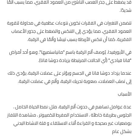
قد يضغط على جذر العصب الناشئ من العمود الفقري، مما يسبب ألمًا
شديدًا.
تتضمن التغيرات في الفقرات تكوين نتوءات عظمية في محاولة لتقوية
العمود الفقري، مما يؤدي إلى التنكس والضغط على جذور الأعصاب
الفقرية. كما أن تنكس الأربطة يسبب تيبسًا وألمًا في الرقبة.
في الأيورفيدا، يُوصف ألم الرقبة باسم "مانياستمبها"، وهو أحد أمراض
"فاتا فيادي" (أي الحالات المرتبطة بزيادة دوشا فاتا).
عندما يزداد دوشا فاتا في الجسم ويؤثر على عضلات الرقبة، يؤدي ذلك
إلى تصلب العضلات، صعوبة تحريك الرقبة، وألم في عضلات الرقبة.
الأسباب
عدة عوامل تساهم في حدوث ألم الرقبة، مثل: نمط الحياة الخامل ،
الجلوس بطريقة خاطئة ، الاستخدام المفرط للكمبيوتر ، مشاهدة التلفاز
بوضعيات غير صحيحة و القراءة أثناء الاستلقاء و قلة النشاط البدني
بشكل عام