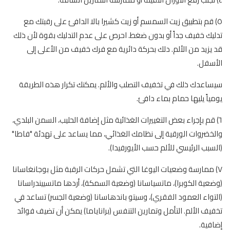
٥) قم بتطبيق زيت السمسم أو زيت كشيرا بالا الدافئ على رقبتك مع
تدليك خفيف جداً أو بدون ضغط. احرص على عدم التدليك بقوة لأن ذلك
قد يزيد من الألم. دلك بحركة دائرية مع فرك خفيف من الأعلى إلى
الأسفل.
سيساعدك ذلك في تخفيف التصلب والألم. يمكنك تكرار هذه الطريقة
يومياً يليها حمام بماء دافئ.
٦) قم بإجراء بعض التغييرات الغذائية مثل إضافة الحليب، السمن البلدي،
والخضروات الورقية إلى نظامك الغذائي، مما يساعد على تهدئة "فاطا"
(السبب الرئيسي للألم حسب الأيورفيدا).
٧) ممارسة وضعيات اليوغا التي تشمل حركات الرقبة مثل بوجانغاسانا
(وضعية الكوبرا)، ماتسياسانا (وضعية السمكة)، أردها ماتسييندراسانا
(التواء العمود الفقري)، وسيتو باندهاسانا (وضعية الجسر) تساعد في
تخفيف الألم. التأمل وتمارين التنفس (براناياما) يمكن أن تضيف فوائد
إضافية.