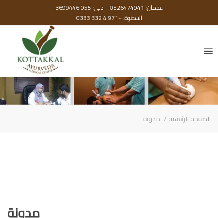
عجمان: 0526474941
دبي: 055 3699446
السطوة: +971 4 332 0333
الصفحة الرئيسية
مدونة
مدونة