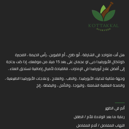
هل أنت متواجد في الشارقة ، أبو ظبي ، أم القيوين ، رأس الخيمة ، الفجيرة
كوتاكال الأيورفيدا دبى او عجمان على بعد 15 ميلا من موقعك. إذا كنت بحاجة
إلى أفضل علاج أيورفيدا في الإمارات ، فالقيادة لأميال إضافية تستحق العناء .
وجهة مثالية لتدليك الأيورفيدا ، والطب ، والعلاج ، وعلاجات الأيورفيدا الطبيعية ،
والصحة العقلية الشاملة ، واليوجا ، والتأمل ، واليقظة ، إلخ
ألم في الظهر
رعاية ما بعد الولادة للأم / الطفل
التهاب المفاصل / آلام المفاصل