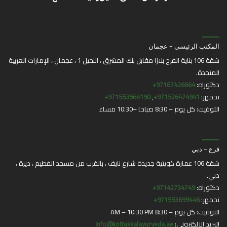
المكتب الرئيسي - عجمان
شقة 106 بناية الفرح بلازا مقابل بنك المشرق ، النخيل 1 ، عجمان ، الإمارات العربية
المتحدة.
دكتوراه:
97167426664+
تجمهر:
971526474941+
,
971553564190+
التوقيت: كل يوم – 8:30 صباحا –10:30 مساء
فرع - دبي
شقة 106 عمارة كويتية جديدة شارع نايف ، بالقرب من مسجد الفطيم ، ديرة ،
دبي.
دكتوراه:
97142734749+
تجمهر:
971553699446+
التوقيت: كل يوم – 8:30 AM – 10:30 PM
البريد الإلكتروني:
info@kottakkalayurveda.ae