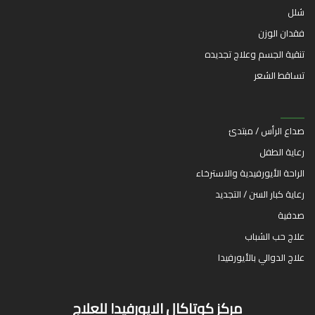
شلل
فقدان الوزن
تنقية الجسم وعلاج تجديده
تساقط الشعر
صداع الرأس / مبتدئ
رعاية الطفل
الراحة الأيورفيدية والاسترخاء
رعاية كبار السن / التجديد
صدفية
علاج حب الشباب
علاج الدوالي بالأيورفيدا
مركز كوتاكال الايورفيدا للعلاج