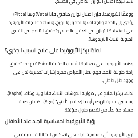
تنشأ نتيجة اختلال التوازن الداخلي في الجسم.
ووفقًا للأيورفيدا، فإن اختلال توازن طاقتي فاتا (Vata) وبيتا (Pitta)
يؤدي إلى الحكة والجفاف والاحمرار والتهيج. وتساعد علاجات الأيورفيدا
على استعادة التوازن بين العقل والجسم وتحقيق التناغم بين القوى
الحيوية الثلاث (التريدوشا).
لماذا يركز الأيورفيدا على علاج السبب الجذري؟
يعتمد الأيورفيدا على معالجة الأسباب الجذرية للمشكلة بهدف تحقيق
راحة طويلة الأمد. فهو يعتبر الأعراض مجرد إشارات تحذيرية تدل على
وجود خلل داخلي.
لذلك، يركز العلاج على موازنة الدوشات الثلاث: فاتا وبيتا وكافا (Kapha)،
وتحسين عملية الهضم أو ما يُعرف بـ "أغني" (Agni)، لضمان صحة
مستدامة بدلًا من تقديم حلول مؤقتة.
رؤية الأيورفيدا لحساسية الجلد عند الأطفال
ترى الأيورفيدا أن حساسية الجلد هي انعكاس لاختلالات عميقة في