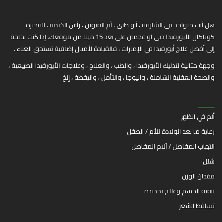
هل أنت متواجد في الشارقة ، أبو ظبي ، أم القيوين ، رأس الخيمة ، الفجيرة
كوتاكال الأيورفيدا دبى او عجمان على بعد 15 ميلا من موقعك. إذا كنت بحاجة
إلى أفضل علاج أيورفيدا في الإمارات ، فالقيادة لأميال إضافية تستحق العناء .
وجهة مثالية لتدليك الأيورفيدا ، والطب ، والعلاج ، وعلاجات الأيورفيدا الطبيعية ،
والصحة العقلية الشاملة ، واليوجا ، والتأمل ، واليقظة ، إلخ
ألم في الظهر
رعاية ما بعد الولادة للأم / الطفل
التهاب المفاصل / آلام المفاصل
شلل
فقدان الوزن
تنقية الجسم وعلاج تجديده
تساقط الشعر