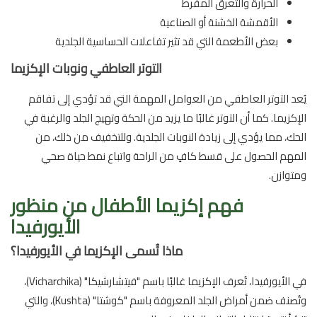
الحرارة والتعرق المفرط
الأقمشة الخشنة أو الصناعية
بعض الأطعمة التي قد تثير تفاعلات الحساسية الجلدية
التوتر العاطفي ونوبات الإكزيما
يُعد التوتر العاطفي من العوامل المهمة التي قد تؤدي إلى تفاقم
الإكزيما. كما أن التوتر غالبًا ما يزيد من الحكة وتهيج الجلد والرغبة في
الحك، مما يؤدي إلى زيادة النوبات الجلدية. وللتخفيف من ذلك، من
المهم الحصول على قسط كافٍ من الراحة واتباع نمط حياة صحي
ومتوازن.
فهم إكزيما الأطفال من منظور
الأيورفيدا
ماذا تُسمى الإكزيما في الأيورفيدا؟
في الأيورفيدا، تُعرف الإكزيما غالبًا باسم "فيتشارشيكا" (Vicharchika)،
وتُصنف ضمن أمراض الجلد المعروفة باسم "كوشتا" (Kushta)، والتي