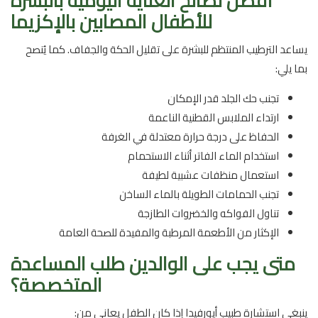
أفضل نصائح العناية اليومية بالبشرة
للأطفال المصابين بالإكزيما
يساعد الترطيب المنتظم للبشرة على تقليل الحكة والجفاف. كما يُنصح
بما يلي:
تجنب حك الجلد قدر الإمكان
ارتداء الملابس القطنية الناعمة
الحفاظ على درجة حرارة معتدلة في الغرفة
استخدام الماء الفاتر أثناء الاستحمام
استعمال منظفات عشبية لطيفة
تجنب الحمامات الطويلة بالماء الساخن
تناول الفواكه والخضروات الطازجة
الإكثار من الأطعمة المرطبة والمفيدة للصحة العامة
متى يجب على الوالدين طلب المساعدة
المتخصصة؟
ينبغي استشارة طبيب أيورفيدا إذا كان الطفل يعاني من: