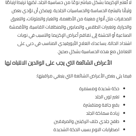
لا تُعتبر الإكزيما بشكل مباشر نوعًا من حساسية الجلد، لكنها ترتبط ارتباطًا
وثيقًا بالبشرة الحساسة والحساسيات الجلدية. ويمكن أن تؤدي بعض
المحفزات مثل أنواع معينة من الأطعمة، والغبار والملوثات، والتعرق
والحرارة، وتغيرات الطقس، والصابون والمنظفات القاسية، والأقمشة
الصناعية أو الخشنة إلى تفاقم أعراض الإكزيما والتسبب في نوبات
اشتداد الحالة. يساعدك العلاج الأيورفيدي المناسب في دبي على
التعامل مع هذه الحساسية بشكل صحيح.
الأعراض الشائعة التي يجب على الوالدين الانتباه لها
فيما يلي بعض الأعراض الشائعة التي ينبغي مراقبتها:
حكة شديدة ومستمرة
تغير لون الجلد
بقع جافة ومتقشرة
زيادة سماكة الجلد
طفح جلدي خلف الركبتين والمرفقين
اضطرابات النوم بسبب الحكة الشديدة