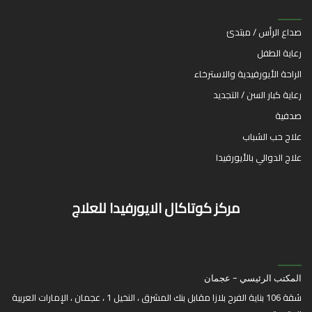
صداع الرأس / مبتدئ
رعاية الطفل
الراحة الأيورفيدية والاسترخاء
رعاية كبار السن / التجديد
صدفية
علاج حب الشباب
علاج الدوالي بالأيورفيدا
مركز كوتاكال الايورفيدا للعلاج
المكتب الرئيسي - عجمان
شقة 106 بناية الفرح بلازا مقابل بنك المشرق ، النخيل 1 ، عجمان ، الإمارات العربية