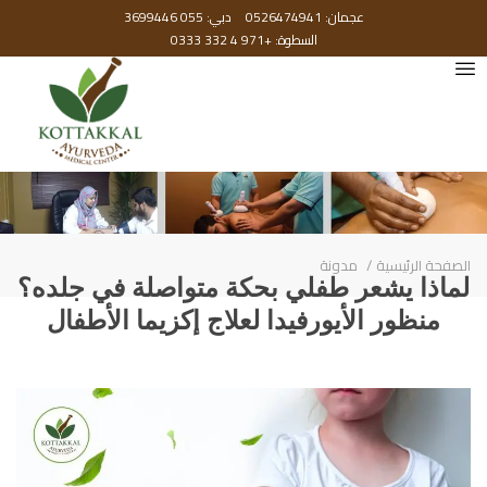
عجمان: 0526474941
دبي: 055 3699446
السطوة: +971 4 332 0333
الصفحة الرئيسية
مدونة
لماذا يشعر طفلي بحكة متواصلة في جلده؟
منظور الأيورفيدا لعلاج إكزيما الأطفال