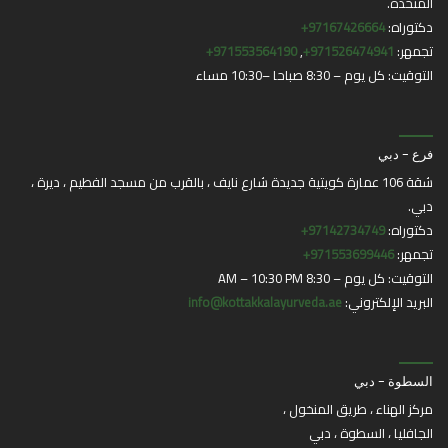
المتحدة.
دكتوراه:
97167426664+
تجمهر:
971526474941+
,
971553564190+
التوقيت: كل يوم – 8:30 صباحا –10:30 مساء
فرع - دبي
شقة 106 عمارة كويتية جديدة شارع نايف ، بالقرب من مسجد الفطيم ، ديرة ،
دبي.
دكتوراه:
97142734749+
تجمهر:
971553699446+
التوقيت: كل يوم – 8:30 AM – 10:30 PM
البريد الإلكتروني:
info@kottakkalayurveda.ae
السطوة - دبي
مركز الهناء ، طريق المنخول ،
الجافليا ، السطوة ، دبي