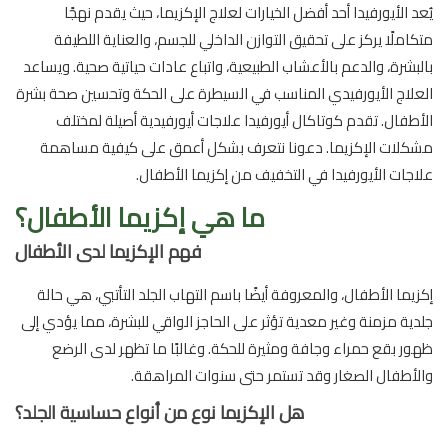
يُعد الأيورفيدا أحد أفضل الخيارات لعلاج الإكزيما، حيث يقدم نهجًا
متكاملًا يركز على تحقيق التوازن الداخلي للجسم، والعناية اللطيفة
بالبشرة، والدعم بالأعشاب الطبيعية، واتباع عادات حياتية صحية. ويساعد
العلاج الأيورفيدي المناسب في السيطرة على الحكة وتحسين صحة بشرة
الأطفال. تقدم كوتاكال أيورفيدا علاجات أيورفيدية أصيلة لمختلف
مشكلات الإكزيما. دعونا نتعرف بشكل أعمق على كيفية مساهمة
علاجات الأيورفيدا في التخفيف من إكزيما الأطفال.
ما هي إكزيما الأطفال؟
فهم الإكزيما لدى الأطفال
إكزيما الأطفال، والمعروفة أيضًا باسم التهاب الجلد التأتبي، هي حالة
جلدية مزمنة وغير معدية تؤثر على الحاجز الواقي للبشرة، مما يؤدي إلى
ظهور بقع حمراء وجافة ومثيرة للحكة. وغالبًا ما تظهر لدى الرضع
والأطفال الصغار وقد تستمر حتى سنوات المراهقة.
هل الإكزيما نوع من أنواع حساسية الجلد؟