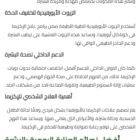
وتتميز هذه المكونات بخصائص مهدئة ومريحة للبشرة.
الزيوت الأيورفيدية لتخفيف الحكة
تُستخدم الزيوت الأيورفيدية الطبية اللطيفة ضمن برامج علاج الإكزيما
في كوتاكال أيورفيدا. وتساعد هذه الزيوت العشبية على ترطيب البشرة
ودعم الحاجز الطبيعي الواقي لها.
الدعم الداخلي لصحة البشرة
كلما كان التوازن الداخلي للجسم أفضل، انخفضت احتمالية حدوث نوبات
الإكزيما. لذلك، من المهم الحفاظ على صحة الجهاز الهضمي، ودعم
عمليات إزالة السموم الطبيعية، وتقوية المناعة للحد من مشكلات الجلد.
أهمية العلاج الشخصي للإكزيما
يتم تصميم علاجات الإكزيما بالأيورفيدا بشكل فردي وفقًا لحالة الطفل
الجسدية، وحالة بشرته، والأعراض التي يعاني منها. ويساعد هذا النهج
الشخصي على توفير رعاية متوازنة وطبيعية للتحكم في الإكزيما.