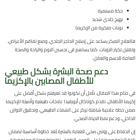
حكة مستمرة
تهيج جلدي شديد
نوبات متكررة من الإكزيما
فالعلاج المبكر يساعد على إصلاح الحاجز الجلدي، ومنع تفاقم الأعراض،
وتقليل تكرار النوبات. كما يساهم في تحسين النوم والراحة والصحة
العامة للجسم والعقل.
دعم صحة البشرة بشكل طبيعي
للأطفال المصابين بالإكزيما
في ختام هذا المقال، نأمل أن تكونوا قد تعرفتم بشكل أفضل على
إكزيما الأطفال. تقدم كوتاكال أيورفيدا علاجات طبيعية وأصيلة للإكزيما
ضمن خطة علاجية شاملة تركز على الشفاء الطبيعي، وتحقيق التوازن
الداخلي، ودعم نمط الحياة الصحي.
إن الحفاظ على روتين صحي للعناية بالبشرة يُعد خطوة أساسية لضمان
راحة البشرة وصحتها على المدى الطويل. تواصلوا معنا اليوم لمعرفة