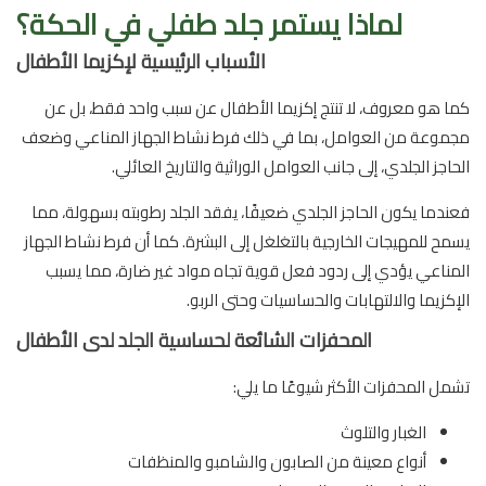
لماذا يستمر جلد طفلي في الحكة؟
الأسباب الرئيسية لإكزيما الأطفال
كما هو معروف، لا تنتج إكزيما الأطفال عن سبب واحد فقط، بل عن
مجموعة من العوامل، بما في ذلك فرط نشاط الجهاز المناعي وضعف
الحاجز الجلدي، إلى جانب العوامل الوراثية والتاريخ العائلي.
فعندما يكون الحاجز الجلدي ضعيفًا، يفقد الجلد رطوبته بسهولة، مما
يسمح للمهيجات الخارجية بالتغلغل إلى البشرة. كما أن فرط نشاط الجهاز
المناعي يؤدي إلى ردود فعل قوية تجاه مواد غير ضارة، مما يسبب
الإكزيما والالتهابات والحساسيات وحتى الربو.
المحفزات الشائعة لحساسية الجلد لدى الأطفال
تشمل المحفزات الأكثر شيوعًا ما يلي:
الغبار والتلوث
أنواع معينة من الصابون والشامبو والمنظفات