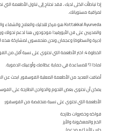
إذا تباطأت الكلى لديك ، فقد تحتاج إلى تناول الأطعمة الت
لمراقبة مستوياتك.
Kottakkal Ayurveda هو مركز للتدليك والعلا
والمدربين على فن الأيورفيدا موجودون هنا لدعم تحولك ورفا
(ديرة والسطوة) وعجمان ونحن متحمسون لمشاركة هذه الت
الخطوة 4: اختر الأطعمة التي تحتوي على نسبة أقل من الفوسفور
لماذا ا؟ للمساعدة في حماية عظامك وأوعيتك الدموية.
أضافت العديد من الأطعمة المعلبة الفوسفور. ابحث عن الفوسفور - أو عن ال
يمكن أن تحتوي بعض اللحوم والدواجن الطازجة على الفوسفو
الأطعمة التي تحتوي على نسبة منخفضة من الفوسفور:
فواكه وخضروات طازجة
الخبز والمعكرونة والأرز
حليب الأرز (غير مدعم)