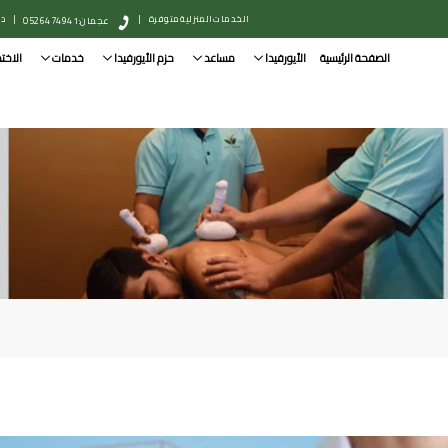
الخدمات المنزلية متوفرة
|
|
دبي: 
عجمان: 0526474941
الصفحة الرئيسية
الأيورفيدا
مساعد
حزم الأيورفيدا
خدمات
الاخت