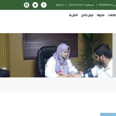
0553699446
|
السطو: +971 4 332 0333
|
English
صاصات
مدونة
عرض خاص
اتصل بنا