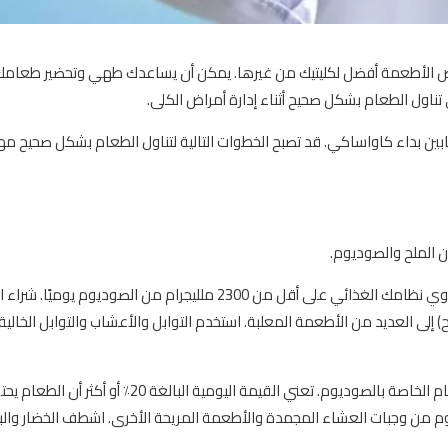
بعض الأطعمة أفضل لكليتيك من غيرها. يمكن أن يساعدك طهي وتحضير طعام
ناول الطعام بشكل صحيح أثناء إدارة أمراض الكلى.
ين بداء كاواساكي. قد تصبح الخطوات التالية لتناول الطعام بشكل صحيح مه
لماذا ا؟ للمساعدة في السيطرة على ضغط الدم. يجب أن يحتوي نظامك الغذائي على أقل من 2300 ملليجرام من الصودي
 إلى العديد من الأطعمة المعلبة. استخدم التوابل والأعشاب والتوابل الخالي
تحقق من ملصق حقائق التغذية الموجود على عبوات الطعام الخاصة بالصوديوم. تعني القيمة اليومية البا
م من وجبات العشاء المجمدة والأطعمة المريحة الأخرى. اشطف الخضار والب