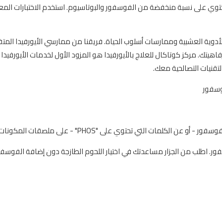
ي تحتوي على نسبة منخفضة من الفوسفور والبوتاسيوم. استخدم الاختبارات المع
ج والشفاء والأدوية العشبية وممارسات أسلوب الحياة. فريقنا من ممارسي الأيورفيدا المت
هيتك. مركز كوتاكال للعلاج بالأيورفيدا هو المزود الأول لخدمات الأيورفيدا
قنيات التصالحية معك.
كلمات التي تحتوي على "PHOS" - على ملصقات المكونات.
ر. اطلب من الجزار مساعدتك في اختيار اللحوم الطازجة دون إضافة الفوسفو