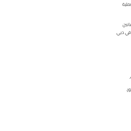
ملية
فانين
 في دبي
ر.