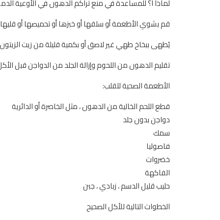
لماذا ا؟ للمساعدة في منع تراكم الدهون في الأوعية الدموي
قم بشوي الأطعمة أو سلقها أو خبزها أو تحميصها أو قليها ب
يُطهى ببخاخ طهي غير لاصق أو بكمية قليلة من زيت الزيتون بد
تقليم الدهون من اللحوم وإزالة الجلد من الدواجن قبل الأكل
الأطعمة الصحية للقلب:
قطع اللحم الخالية من الدهون ، مثل الخاصرة أو الدائرية
دواجن بدون جلد
سمك
فاصوليا
خضروات
الفاكهة
حليب قليل الدسم ، زبادي ، جبن
الخطوات التالية للأكل الصحيح