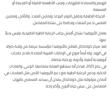
الهضم والمضادة للالتهابات، وتجنب الأطعمة الثقيلة أو القديمة أو
المصنعة.
· الحركة اللطيفة وتقليل التوتر: اليوغا، وتمارين التمدد، والتأمل، وتمارين
التنفس تدعم الشفاء وتحافظ على نشاط المفاصل.
يعمل الأيورفيدا بشكل أفضل بجانب الرعاية الطبية التقليدية، وليس بديلاً
عنها.
يُعد مركز كوتاككال للعلاج بالأيورفيدا مؤسسة عريقة من ولاية كيرالا
في الهند، وله أيضاً فروع في الإمارات العربية المتحدة تقدم علاجات
أيورفيدية أصلية، وأدوية، ورعاية شاملة.
في عام 2025، لنتذكر أننا نستطيع العناية بمفاصلنا. الوعي، والعادات
الذكية، ودمج الرعاية الطبية مع دعم الأيورفيدا الآمن مثل العلاجات في
أماكن موثوقة مثل كوتاككال يمكن أن يساعد المصابين بالتهاب
المفاصل على عيش حياة أقوى وأكثر راحة.