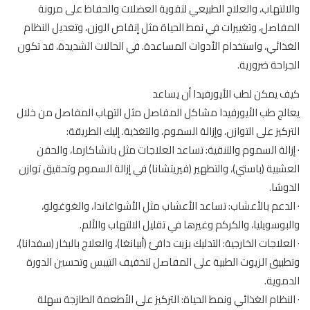
والالتهاب، والعلاج الطبيعي لتقوية العضلات والحفاظ على مرونة
المفاصل، وتغييرات في نمط الحياة مثل إنقاص الوزن، وتعديل النظام
الغذائي، واستخدام الأدوات المساعدة. في الحالات الشديدة، قد تكون
الجراحة ضرورية.
كيف يمكن لطب الأيورفيدا أن يساعد
يعالج طب الأيورفيدا مشاكل المفاصل مثل التهاب المفاصل من خلال
التركيز على التوازن، وإزالة السموم، والتغذية. إليك الطريقة:
· إزالة السموم والتنقية: تساعد العلاجات مثل بانشاكارما، والحقن
العشبية (باستي)، والتطهير (فيريتشانا) في إزالة السموم وتحقيق توازن
الدوشا.
· الدعم بالأعشاب: تساعد الأعشاب مثل الأشواغاندا، والغوغولو،
والبوسويليا، والكركم وغيرها في تقليل الالتهاب والألم.
· العلاجات الخارجية: التدليك بزيت دافئ (أبيانغا)، والعلاج بالبخار (سفدانا)،
وتطبيق الزيوت الطبية على المفاصل لتخفيف التيبس وتحسين الدورة
الدموية.
· النظام الغذائي ونمط الحياة: التركيز على الأطعمة الطازجة سهلة