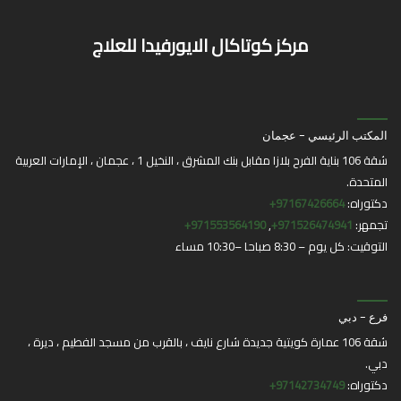
مركز كوتاكال الايورفيدا للعلاج
المكتب الرئيسي - عجمان
شقة 106 بناية الفرح بلازا مقابل بنك المشرق ، النخيل 1 ، عجمان ، الإمارات العربية
المتحدة.
دكتوراه:
97167426664+
تجمهر:
971526474941+
,
971553564190+
التوقيت: كل يوم – 8:30 صباحا –10:30 مساء
فرع - دبي
شقة 106 عمارة كويتية جديدة شارع نايف ، بالقرب من مسجد الفطيم ، ديرة ،
دبي.
دكتوراه:
97142734749+