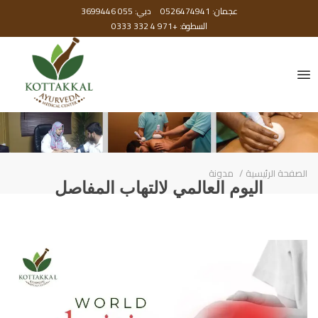
عجمان: 0526474941
دبي: 055 3699446
السطوة: +971 4 332 0333
الصفحة الرئيسية
مدونة
اليوم العالمي لالتهاب المفاصل