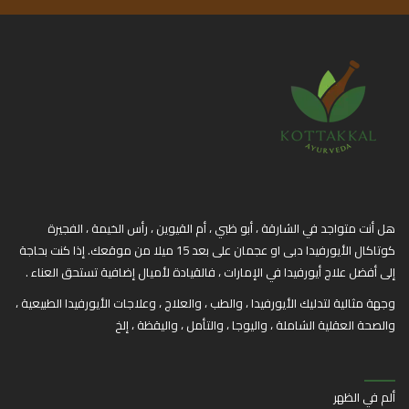
هل أنت متواجد في الشارقة ، أبو ظبي ، أم القيوين ، رأس الخيمة ، الفجيرة
كوتاكال الأيورفيدا دبى او عجمان على بعد 15 ميلا من موقعك. إذا كنت بحاجة
إلى أفضل علاج أيورفيدا في الإمارات ، فالقيادة لأميال إضافية تستحق العناء .
وجهة مثالية لتدليك الأيورفيدا ، والطب ، والعلاج ، وعلاجات الأيورفيدا الطبيعية ،
والصحة العقلية الشاملة ، واليوجا ، والتأمل ، واليقظة ، إلخ
ألم في الظهر