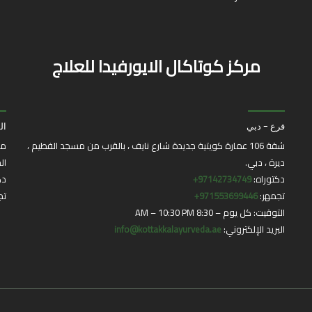
مركز كوتاكال الايورفيدا للعلاج
فرع - دبي
ال
شقة 106 عمارة كويتية جديدة شارع نايف ، بالقرب من مسجد الفطيم ،
مر
ديرة ، دبي.
ال
دكتوراه:
97142734749+
دك
تجمهر:
971553699446+
تج
التوقيت: كل يوم – 8:30 AM – 10:30 PM
البريد الإلكتروني:
info@kottakkalayurveda.ae