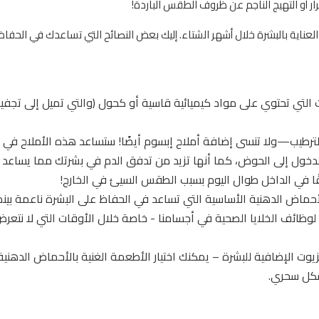
 أو التهيج الناجم عن ظروف الطقس الباردة!
العناية بالبشرة خلال أشهر الشتاء. إليك بعض النصائح التي تساعدك في الحفا
فات التي تحتوي على مواد كيميائية قاسية أو كحول (والتي تميل إلى تجف
الترطيب—ولا تنسى إضافة أملاح إبسوم أيضًا! ستساعد هذه الأملاح في
الدخول إلى الحوض، كما أنها تزيد من تدفق الدم في بشرتك مما يساعد
قًا في الداخل طوال اليوم بسبب الطقس السيئ في الخارج!
حماض الدهنية الأساسية التي تساعد في الحفاظ على البشرة ناعمة بينم
بيرة من الفيتامينات C و E الضرورية لوظائف الخلايا الصحية في أجسامنا - خاصة خلال الأوقات التي لا ن
وت الإضافية للبشرة – يمكنك اختيار الأطعمة الغنية بالأحماض الدهنية