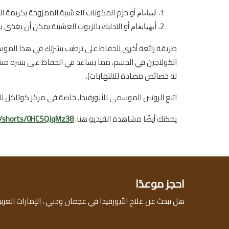
أو حزم المكونات العشبية الممزوجة بكريمة الح
ليبانام
أو التدليك بالزيوت العشبية يمكن أن يغذي ب
أبهيانغام
الكولاجين في الجسم، مما يساعد في الحفاظ على بشرة مشد
له خصائص مضادة للالتهابات).
اتبع الروتين الموسمي للأيورفيدا، خاصة في مركز كوتاكل ل
يمكنك أيضًا مشاهدة الفيديو هنا:
m/shorts/0HCSQJqMz38
احجز موعدًا
هل تبحث عن علاج الأيورفيدا في عجمان ودبي ، الإمارات العربي