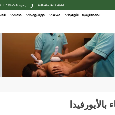
الخدمات المنزلية متوفرة
|
|
دبي: 
عجمان: 0526474941
الصفحة الرئيسية
الأيورفيدا
مساعد
حزم الأيورفيدا
خدمات
الاخت
 بالأيورفيدا