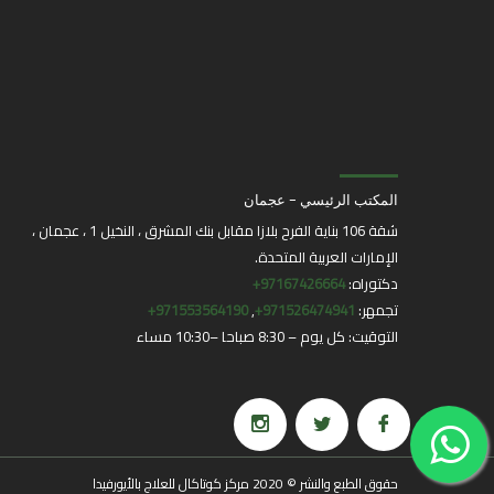
المكتب الرئيسي - عجمان
شقة 106 بناية الفرح بلازا مقابل بنك المشرق ، النخيل 1 ، عجمان ،
الإمارات العربية المتحدة.
دكتوراه:
97167426664+
تجمهر:
971526474941+
,
971553564190+
التوقيت: كل يوم – 8:30 صباحا –10:30 مساء
حقوق الطبع والنشر © 2020 مركز كوتاكال للعلاج بالأيورفيدا