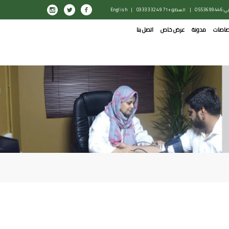
0553699446
|
السطو: +971 4 332 0333
|
English
صاصات
مدونة
عرض خاص
اتصل بنا