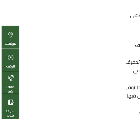
ظ على
موقعك
يف
 تخفيف
الوقت
 في
ا توفر
هاتف
رقم
تعرض فيها
بسرعة
طلب