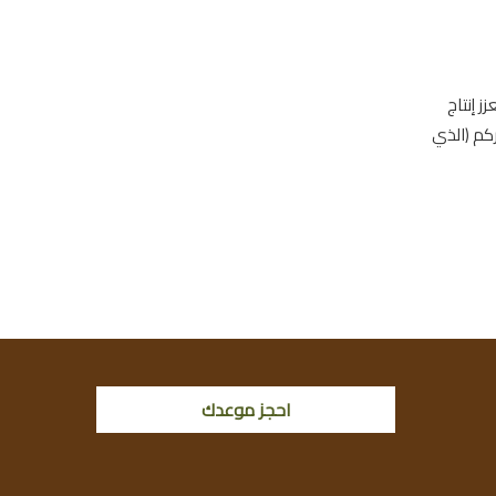
لفواكه مثل التفاح والبرتقال—فهي مليئة بفيتامين C الذي يعزز إنتاج
كم (الذي
احجز موعدك