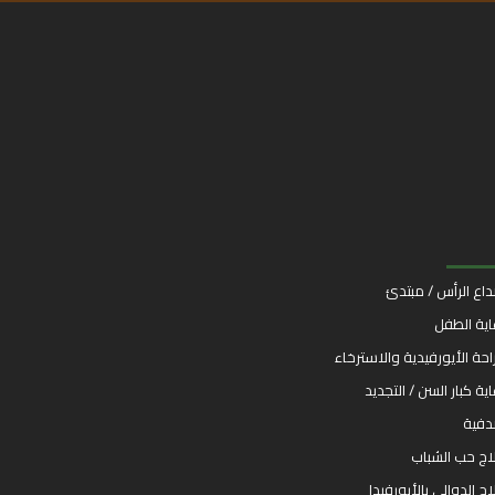
اع الرأس / مبتدئ
اية الطفل
راحة الأيورفيدية والاسترخاء
اية كبار السن / التجديد
فية
اج حب الشباب
اج الدوالي بالأيورفيدا