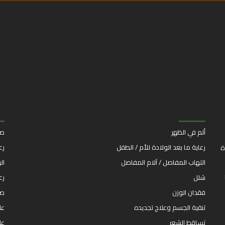
ألم في الظهر
صد
رعاية ما بعد الولادة للأم / الطفل
رع
ة
التهاب المفاصل / آلام المفاصل
ال
شلل
رع
فقدان الوزن
صد
تنقية الجسم وعلاج تجديده
عل
تساقط الشعر
عل