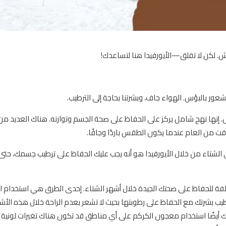
. لكن لا تقلق—الأيورفيدا هنا لتساعدك!
ور بالبؤس. الهواء جاف، وبشرتنا بحاجة إلى الترطيب.
ل. إنها نهج شامل يركز على الحفاظ على صحة الجسم وتوازنه. هناك العديد من
 من العام عندما يكون الطقس باردًا وجافًا.
ي الشتاء من خلال الأيورفيدا هو أنه يجب عليك الحفاظ على ترطيب جسمك، حتى
ختلفة للحفاظ على صحتك الجيدة خلال أشهر الشتاء. إحدى الطرق هي استخدام ا
ترطيب بشرتك مع الحفاظ على رطوبتها بحيث لا تشعر بعدم الراحة خلال هذه الأش
كنك أيضًا استخدام معجون الكركم على أي مناطق قد تكون هناك تغيرات لونية ن