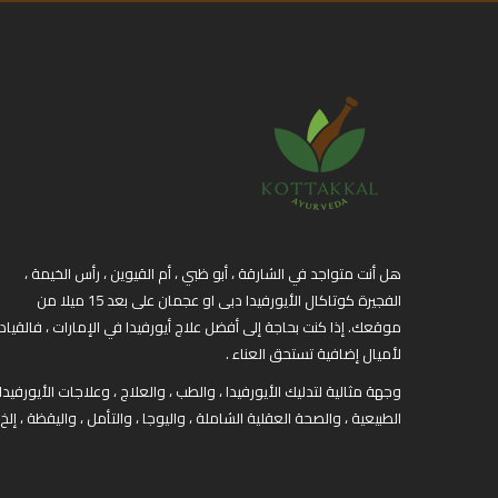
هل أنت متواجد في الشارقة ، أبو ظبي ، أم القيوين ، رأس الخيمة ،
الفجيرة كوتاكال الأيورفيدا دبى او عجمان على بعد 15 ميلا من
موقعك. إذا كنت بحاجة إلى أفضل علاج أيورفيدا في الإمارات ، فالقياد
لأميال إضافية تستحق العناء .
وجهة مثالية لتدليك الأيورفيدا ، والطب ، والعلاج ، وعلاجات الأيورفيدا
الطبيعية ، والصحة العقلية الشاملة ، واليوجا ، والتأمل ، واليقظة ، إلخ