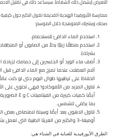
التعرض (يشمل ذلك الشفاه). سيساعد ذلك في تقليل الاحمرار
ممارسة الأيورفيدا الهندية القديمة تقول الكثير حول كيفية 
صحتك وبشرتك المتوهجة خلال الموسم:
استخدم الماء الدافئ للاستحمام.
استخدم منظفًا زيتيًا بدلاً من الصابون أو المنظ
بشرتك).
أضف ماء الورد أو الجلسرين إلى حمامك لزيادة 
آلام العضلات عندما تمزج مع الماء الدافئ قبل 
الحفاظ على ترطيبها طوال اليوم حتى لو كنت عال
تناول المزيد من الأفوكادو! فهي تحتوي على الأ
أيضًا كميات ك
بما يكفي للشمس.
تناول الدهون يعد أيضًا وسيلة لامتصاص بعض الزي
أوميغا-3 والكثير من الغريثا الطبية التي تعمل بشكل سحري.
ا
لطرق الأيورفيدية للعناية في الشتاء هي: