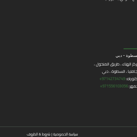
سطوة - دبي
كز الهناء ، طريق المنخول ،
جافليا ، السطوة ، دبي
توراه:
97142734749+
مهر:
971556103056+
سياسة الخصوصية
|
شروط & الظروف