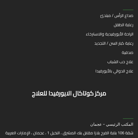
صداع الرأس / مبتدئ
رعاية الطفل
الراحة الأيورفيدية والاسترخاء
رعاية كبار السن / التجديد
صدفية
علاج حب الشباب
علاج الدوالي بالأيورفيدا
مركز كوتاكال الايورفيدا للعلاج
المكتب الرئيسي - عجمان
شقة 106 بناية الفرح بلازا مقابل بنك المشرق ، النخيل 1 ، عجمان ، الإمارات العربية