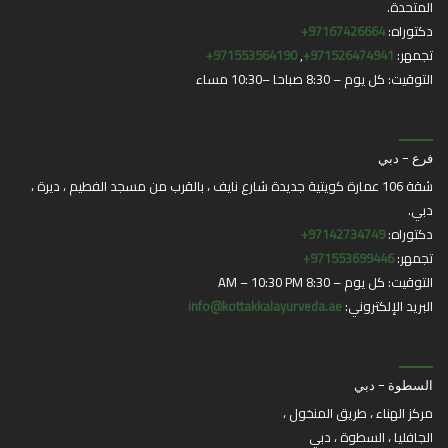
المتحدة.
دكتوراه:
97167426664+
تجمهر:
971526474941+
,
971553564190+
التوقيت: كل يوم – 8:30 صباحا –10:30 مساء
فرع - دبي
شقة 106 عمارة كويتية جديدة شارع نايف ، بالقرب من مسجد الفطيم ، ديرة ،
دبي.
دكتوراه:
97142734749+
تجمهر:
971553699446+
التوقيت: كل يوم – 8:30 AM – 10:30 PM
البريد الإلكتروني:
info@kottakkalayurveda.ae
السطوة - دبي
مركز الهناء ، طريق المنخول ،
الجافليا ، السطوة ، دبي