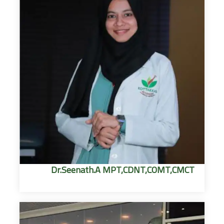
Dr.Seenath.A MPT,CDNT,COMT,CMCT