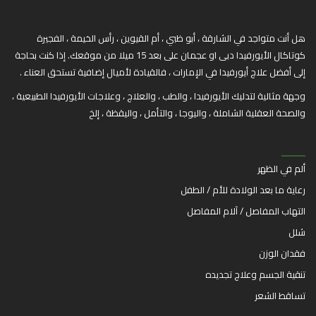
هل أنت متواجد في الشارقة ، أبو ظبي ، أم القيوين ، رأس الخيمة ، الفجيرة
كوتاكال الأيورفيدا دبى او عجمان على بعد 15 ميلا من موقعك. إذا كنت بحاجة
إلى أفضل علاج أيورفيدا في الإمارات ، فالقيادة لأميال إضافية تستحق العناء .
وجهة مثالية لتدليك الأيورفيدا ، والطب ، والعلاج ، وعلاجات الأيورفيدا الطبيعية ،
والصحة العقلية الشاملة ، واليوجا ، والتأمل ، واليقظة ، إلخ
ألم في الظهر
رعاية ما بعد الولادة للأم / الطفل
التهاب المفاصل / آلام المفاصل
شلل
فقدان الوزن
تنقية الجسم وعلاج تجديده
تساقط الشعر