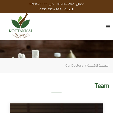
عجمان: 0526474941
دبي: 055 3699446
السطوة: +971 4 332 0333
الصفحة الرئيسية
Our Doctors
Team