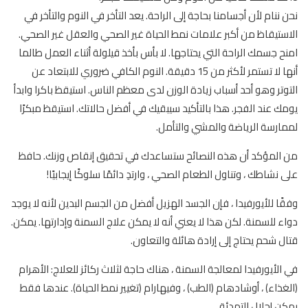
نحن ننام لأن أجسامنا بحاجة إلى الراحة. يعد التأخر في النوم والتأخر في
الاستيقاظ من أكبر علامات نمط الحياة غير الصحي والعقل غير الصحي.
امنح جسمك الراحة التي يحتاجها. لا بأس بأخذ قيلولة أثناء العمل طالما
أنها لا تستمر لأكثر من 15 دقيقة. النوم الكافي ضروري للابتعاد عن
التوتر وهو أحد أسباب زيادة الوزن لدى معظم الناس. استيقظ باكرا وابدأ
يومك عند الفجر. هذا بالتأكيد سيبقيك في أفضل حالاتك. استيقظ مبكرًا
لممارسة الرياضة والمشي والتأمل.
من المؤكد أن هذه النصائح ستساعدك في تحقيق إنقاص وزنك. حافظ
على نشاطك ، وتناول الطعام الصحي ، وارتدِ دائمًا سلوكًا إيجابيًا!
وفقًا للأيورفيدا ، فإن الجسد الهزيل أفضل من الجسم البدين لأنه لا يوجد
دواء للسمنة. لكن هذا لا يعني أنه لا يمكن علاج السمنة وإدارتها. يمكن.
قتال شحم يحتاج إلى إرادة هائلة والتعاون.
في الأيورفيدا لمعالجة السمنة ، هناك حاجة لثلاث ركائز للعلاج: الأهرام
(الغذاء) ، أوشادهام (الطب) ، وفيهارام (تغيير نمط الحياة). عندها فقط
يمكن إحلال التهدئة.