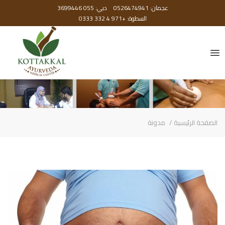
عجمان: 0526474941
دبي: 055 3699446
السطوة: +971 4 332 0333
الصفحة الرئيسية
مدونة