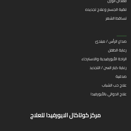
فقدان الوزن
تنقية الجسم وعلاج تجديده
تساقط الشعر
صداع الرأس / مبتدئ
رعاية الطفل
الراحة الأيورفيدية والاسترخاء
رعاية كبار السن / التجديد
صدفية
علاج حب الشباب
علاج الدوالي بالأيورفيدا
مركز كوتاكال الايورفيدا للعلاج