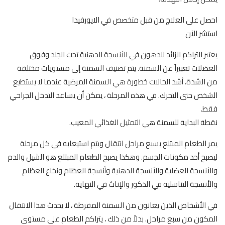
احصل على العلاج من قبل متخصص في الايورفيدا
استشر الآن
يعتبر التراكم الزائد للدهون في الأنسجة الدهنية تحت الجلد وفوق
العضلات تعبيراً عن السمنة. يتم تصنيف السمنة إلى مستويات مختلفة
من الشدة. أشد الحالات خطورة هي السمنة المرضية عندما لا يستطيع
الشخص حتى التحرك. في هذه المرحلة ، يمكن أن يساعد التدخل الجراحي
فقط.
نقطة البداية للسمنة هي التمثيل الغذائي المعيب.
يمر الطعام المبتلع بسبع مراحل انتقال ويتم استيعابه في كل مرحلة
ليصبح أحد مكونات الجسم. وهكذا يصبح الطعام المبتلع هو الشيل والدم
والأنسجة العضلية والأنسجة الدهنية وأنسجة العظام ونخاع العظام
والأنسجة التناسلية في الذكور والإناث في النهاية.
في الأشخاص الذين يعانون من السمنة المفرطة ، لا يحدث هذا الانتقال
المكون من سبع مراحل. بدلاً من ذلك ، يتراكم الطعام على مستوى