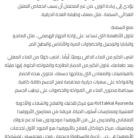
يؤدي إلى زيادة الوزن. من غير المحتمل أن يسبب انخفاض التمثيل
الغذائي السمنة ، مثل ضعف وظيفة الغدة الدرقية.
منع السمنة:
تناول الأطعمة التي تساعد على إراحة الجهاز الهضمي ، مثل المانجو
والبابايا والزنجبيل والخضراوات المرة والأناناس والبطيخ المر.
اشرب الكثير من الماء الدافئ يوميًا. أيضًا ، اشرب كوبًا من الماء المغلي
بعد طعامك. تناول الكثير من الخضار الطازجة والفواكه الحلوة. إنها مليئة
بالفيتامينات والمعادن التي يحتاجها جسمك. تحتوي هذه الخضار
والفواكه على سعرات حرارية منخفضة تمنح الجسم طاقة كافية.
سيحافظ محتوى الماء في الفواكه والخضروات على ترطيب الجسم.
Kottakkal Ayurveda هو مركز للتدليك والعلاج والشفاء والأدوية
العشبية وممارسات أسلوب الحياة. فريقنا من ممارسي الأيورفيدا
المتفانين والمدربين على فن الأيورفيدا موجودون هنا لدعم تحولك
ورفاهيتك. مركز كوتاكال للعلاج بالأيورفيدا هو المزود الأول لخدمات
الأيورفيدا في دبي (ديرة والسطوة) وعجمان ونحن متحمسون لمشاركة