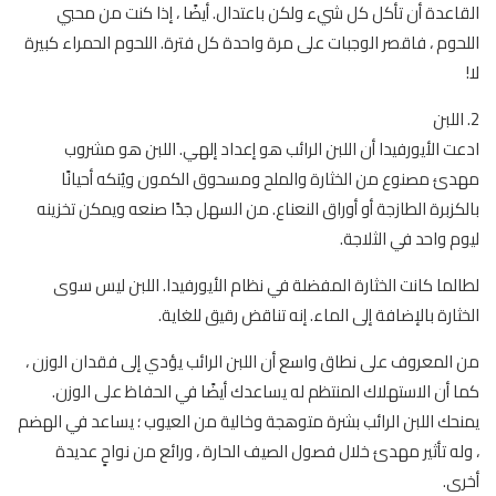
القاعدة أن تأكل كل شيء ولكن باعتدال. أيضًا ، إذا كنت من محبي
اللحوم ، فاقصر الوجبات على مرة واحدة كل فترة. اللحوم الحمراء كبيرة
لا!
2. اللبن
ادعت الأيورفيدا أن اللبن الرائب هو إعداد إلهي. اللبن هو مشروب
مهدئ مصنوع من الخثارة والملح ومسحوق الكمون ويُنكه أحيانًا
بالكزبرة الطازجة أو أوراق النعناع. من السهل جدًا صنعه ويمكن تخزينه
ليوم واحد في الثلاجة.
لطالما كانت الخثارة المفضلة في نظام الأيورفيدا. اللبن ليس سوى
الخثارة بالإضافة إلى الماء. إنه تناقض رقيق للغاية.
من المعروف على نطاق واسع أن اللبن الرائب يؤدي إلى فقدان الوزن ،
كما أن الاستهلاك المنتظم له يساعدك أيضًا في الحفاظ على الوزن.
يمنحك اللبن الرائب بشرة متوهجة وخالية من العيوب ؛ يساعد في الهضم
، وله تأثير مهدئ خلال فصول الصيف الحارة ، ورائع من نواحٍ عديدة
أخرى.