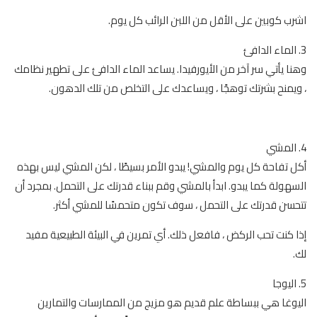
اشرب كوبين على الأقل من اللبن الرائب كل يوم.
3. الماء الدافئ
وهنا يأتي سر آخر من الأيورفيدا. يساعد الماء الدافئ على تطهير نظامك
، ويمنح بشرتك توهجًا ، ويساعدك على التخلص من تلك الدهون.
4. المشي
أكل تفاحة كل يوم والمشي! يبدو الأمر بسيطًا ، لكن المشي ليس بهذه
السهولة كما يبدو. ابدأ بالمشي وقم ببناء قدرتك على التحمل. بمجرد أن
تتحسن قدرتك على التحمل ، سوف تكون متحمسًا للمشي أكثر.
إذا كنت تحب الركض ، فافعل ذلك. أي تمرين في البيئة الطبيعية مفيد
لك.
5. اليوجا
اليوغا هي ببساطة علم قديم هو مزيج من الممارسات والتمارين