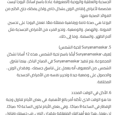
الجسدية والعقلية والروحية (المعروفة عادةً باسم أسانا). اليوجا ليست
مخصصة لأغراض إنقاص الوزن بشكل خاص ولكن يمكنك جني الكثير من
الفوائد الصحية منها.
اليوغا هي صحة تامة ورفاهية ممتلئة معًا. تعمل اليوجا على تحسين
المرونة ، والهضم ، والوضعية ، وتحرر المرء من الأمراض الجسدية مثل
آلام الظهر ، والسمنة ، وما إلى ذلك.
5. Suryanamaskar (تحية الشمس)
يُعرف Suryanamaskar أيضًا باسم تحية الشمس. هذه 12 أسانا تشكل
المجموعة. يتم تنفيذ Suryanamaskar في الصباح الباكر ، بينما تشرق
الشمس. من المعروف أنه يعمل على تناسق جسمك ، وفقدان الوزن ،
والحصول على وضعية جيدة وتحرير نفسه من الأمراض الجسدية
المختلفة.
6. الأكل في الوقت المحدد
ما هو الوقت الذي تأكله أمر بالغ الأهمية. في بعض الأيام تتناول وجبة
الإفطار في الساعة 8 صباحًا ، وفي بعض الأيام تكون الساعة 10 صباحًا.
لن يعمل هذا مع أهدافك المتعلقة بفقدان الوزن. رتب جسمك وتناول