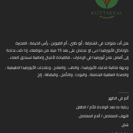
هل أنت متواجد في الشارقة ، أبو ظبي ، أم القيوين ، رأس الخيمة ، الفجيرة
كوتاكال الأيورفيدا دبى او عجمان على بعد 15 ميلا من موقعك. إذا كنت بحاجة
إلى أفضل علاج أيورفيدا في الإمارات ، فالقيادة لأميال إضافية تستحق العناء .
وجهة مثالية لتدليك الأيورفيدا ، والطب ، والعلاج ، وعلاجات الأيورفيدا الطبيعية ،
والصحة العقلية الشاملة ، واليوجا ، والتأمل ، واليقظة ، إلخ
ألم في الظهر
رعاية ما بعد الولادة للأم / الطفل
التهاب المفاصل / آلام المفاصل
شلل