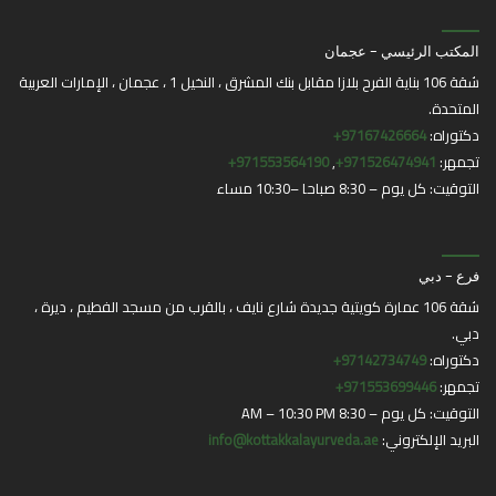
المكتب الرئيسي - عجمان
شقة 106 بناية الفرح بلازا مقابل بنك المشرق ، النخيل 1 ، عجمان ، الإمارات العربية
المتحدة.
دكتوراه:
97167426664+
تجمهر:
971526474941+
,
971553564190+
التوقيت: كل يوم – 8:30 صباحا –10:30 مساء
فرع - دبي
شقة 106 عمارة كويتية جديدة شارع نايف ، بالقرب من مسجد الفطيم ، ديرة ،
دبي.
دكتوراه:
97142734749+
تجمهر:
971553699446+
التوقيت: كل يوم – 8:30 AM – 10:30 PM
البريد الإلكتروني:
info@kottakkalayurveda.ae