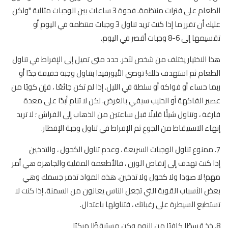
الطعام على فترات منتظمة. فجوة 3 ساعات بين الوجبات مثالية "ولكن
عليك أن تقرر ما إذا كنت تريد تناول 3 وجبات منتظمة في اليوم أو
تقسيمها إلى 6-8 وجبات أقصر في اليوم.
هذا الاختيار يختلف من شخص لآخر. حدد متى تميل إلى الإفراط في تناول
الطعام ثم استهدف ذلك! توصي الأيورفيدا بتناول وجبة خفيفة جدًا أو
ربما حساء أو فواكه أو سلطة في الليل. إذا لم تكن جائعًا ، فإن كوبًا من
عصير الفاكهة أو الحليب سيفي بالغرض. لكن لا تنام أبدًا على معدة
فارغة ، وتناول شيئًا قليلًا قبل ساعتين من الذهاب إلى الفراش ؛ لا تريد
إنهاء الاستيقاظ من الجوع ثم الإفراط في تناول وجبة الإفطار.
7. ممنوع تناول الوجبات السريعة ، وعدم تناول الكحول ، والتدخين
إذا كنت تهدف إلى إنقاص الوزن ، فالأطعمة المقلية والجاهزة هي أمر
مهم! لا صودا ولا كحول ولا تدخين. هذه المواد تدمر جسمك وهي
بعض الأسباب القوية التي تجعل الناس يعانون من السمنة. إذا كنت لا
تستطيع السيطرة على رغباتك ، فتناولها باعتدال.
8. خذ قسطًا كافيًا من النوم وكن مستيقظًا مبكرًا