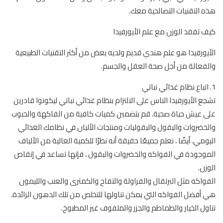
هذه التقنيات التصالحية معك.
كيف تفقد الوزن مع علم الأيورفيدا
الأيورفيدا هو علم هندي قديم ولديه بعض من أكثر التقنيات الطبيعية
والفعالة من أجل صحة العقل والجسم.
1. اتباع نظام غذائي نباتي
تشجع الأيورفيدا الناس على الالتزام بنظام غذائي نباتي ليكونوا قادرين
على عيش حياة صحية. قم بتضمين كميات كافية من الفاكهة والحبوب
والخضروات والبقول والبقوليات ومنتجات الألبان في نظامك الغذائي
اليومي. أيضًا ، نعلم جميعًا حقيقة أنه نظرًا للكمية العالية من الألياف
الموجودة في الفواكه والخضروات والبقول ، فإنها تساعد في إنقاص
الوزن.
الفواكه مثل البرتقال والفراولة والتفاح والكمثرى والعنب والليمون
هي أفضل الفواكه التي يمكن تناولها للتخلص من تلك الدهون الزائدة.
تناول الخيار والطماطم والجزر والملفوف غير المطبوخ.